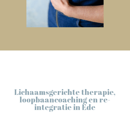
Lichaamsgerichte therapie,
loopbaancoaching en re-
integratie in Ede