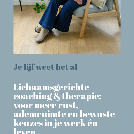
Je lijf weet het al
Lichaamsgerichte
coaching & therapie:
voor meer rust,
ademruimte en bewuste
keuzes in je werk én
leven.