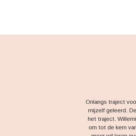
Onlangs traject voo
mijzelf geleerd. D
het traject. Willem
om tot de kern van
meer wil leren ov