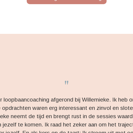
"
r loopbaancoaching afgerond bij Willemieke. Ik heb 
e opdrachten waren erg interessant en zinvol en slote
ieke neemt de tijd en brengt rust in de sessies waard
 jezelf te komen. Ik raad het zeker aan om het traject
er jezelf. En als kers op de taart; Ik stroom uit met 