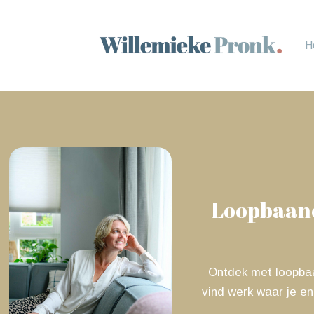
H
Loopbaanco
Ontdek met loopbaan
vind werk waar je en