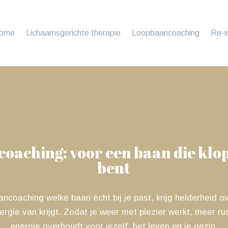
ome
Lichaamsgerichte therapie
Loopbaancoaching
Re-i
aching: voor een baan die klopt 
bent
coaching welke baan écht bij je past, krijg helderheid o
ergie van krijgt. Zodat je weer met plezier werkt, meer r
energie overhoudt voor jezelf, het leven en je gezin.