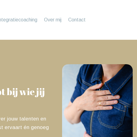
ntegratiecoaching
Over mij
Contact
bij wie jij
ver jouw talenten en
ust ervaart én genoeg